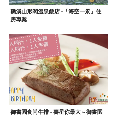
礁溪山形閣溫泉飯店 -「海空一景」住
房專案
御書園食尚牛排 - 壽星你最大～御書園