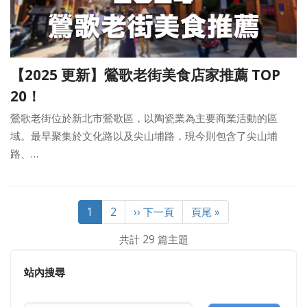
【2025 更新】鶯歌老街美食店家推薦 TOP
20！
鶯歌老街位於新北市鶯歌區，以陶瓷業為主要商業活動的區
域。最早聚集於文化路以及尖山埔路，現今則包含了尖山埔
路、…
Pagination
目
1
Page
2
下
›› 下一頁
Last
頁尾 »
前
一
page
共計 29 篇主題
頁
頁
面
站內搜尋