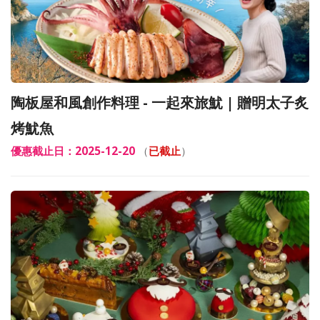
陶板屋和風創作料理 - 一起來旅魷​ | 贈明太子炙
烤魷魚
優惠截止日：2025-12-20
（
已截止
）