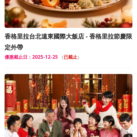
香格里拉台北遠東國際大飯店 - 香格里拉節慶限
定外帶
優惠截止日：2025-12-25
（
已截止
）