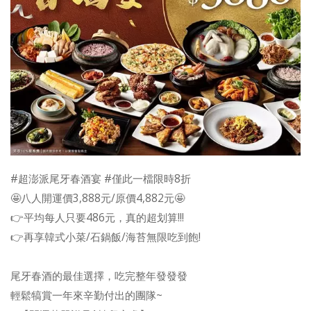
#超澎派尾牙春酒宴 #僅此一檔限時8折
🤩八人開運價3,888元/原價4,882元🤩
👉平均每人只要486元，真的超划算!!!
👉再享韓式小菜/石鍋飯/海苔無限吃到飽!
尾牙春酒的最佳選擇，吃完整年發發發
輕鬆犒賞一年來辛勤付出的團隊~