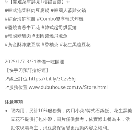
✨【開運菜單詳見1樓留言處】✨
#韓式泡菜豬肉豆腐鍋 #韓國人蔘雞火鍋
#綜合海鮮煎餅 #Combo雙享韓式炸雞
#醬燒青蔥牛五花 #韓式起司烘蛋捲
#韓國糖醋肉 #田園醬燒飛虎魚
#黃金酥炸嫩豆腐 #香柚茶 #花生黑糖豆花
2025/1/7-3/31準備一吃開運
【快手刀預訂搶好運】
📍線上訂位 https://bit.ly/3Czv56j
📍服務位置 www.dubuhouse.com.tw/Store.html
注意事項
限內用，另計10%服務費，內用小菜/韓式石鍋飯、花生黑糖
豆花不提供打包外帶，圖片僅供參考，依實際出餐為主，活
動依現場為主，涓豆腐保留變更活動內容之權利。