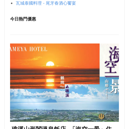
瓦城泰國料理 - 尾牙春酒心饗宴
今日熱門優惠
礁溪山形閣溫泉飯店 -「海空一景」住