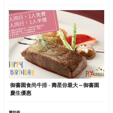
御書園食尚牛排 - 壽星你最大～御書園
慶生優惠
贊助商