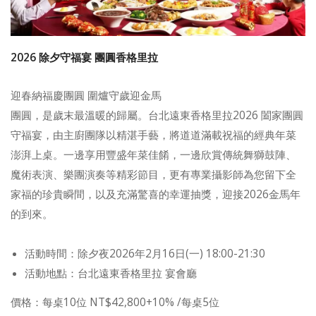
2026 除夕守福宴 團圓香格里拉
迎春納福慶團圓 圍爐守歲迎金馬
團圓，是歲末最溫暖的歸屬。台北遠東香格里拉2026 闔家團圓
守福宴，由主廚團隊以精湛手藝，將道道滿載祝福的經典年菜
澎湃上桌。一邊享用豐盛年菜佳餚，一邊欣賞傳統舞獅鼓陣、
魔術表演、樂團演奏等精彩節目，更有專業攝影師為您留下全
家福的珍貴瞬間，以及充滿驚喜的幸運抽獎，迎接2026金馬年
的到來。
活動時間：除夕夜2026年2月16日(一) 18:00-21:30
活動地點：台北遠東香格里拉 宴會廳
價格：每桌10位 NT$42,800+10% /每桌5位