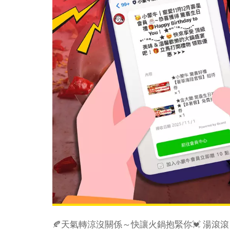
🍂天氣轉涼沒關係～快讓火鍋抱緊你💓 湯滾