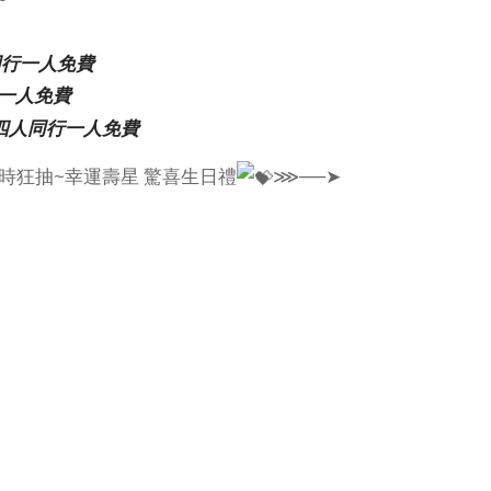
同行一人免費
行一人免費
餐 四人同行一人免費
時狂抽~幸運壽星 驚喜生日禮
⋙──➤