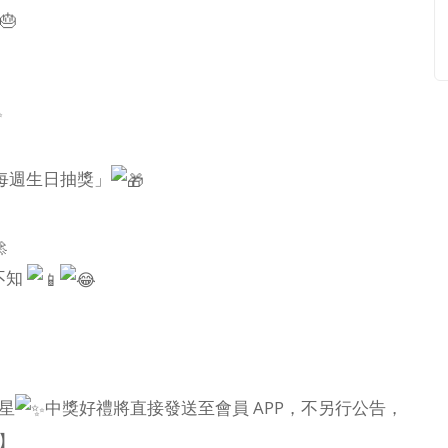
🎂
每週生日抽獎」
不知
星
中獎好禮將直接發送至會員 APP，不另行公告，
】