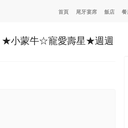
Main
首頁
尾牙宴席
飯店
餐
navigation
- ★小蒙牛☆寵愛壽星★週週