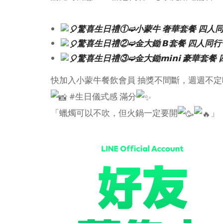
驚喜生日禮①➫小蒙牛 奢華套餐 四人
驚喜生日禮②➫金大鋤 𝘽套餐 四人同
驚喜生日禮③➫金大鋤𝗺𝗶𝗻𝗶 豪華套
快加入小蒙牛餐飲會員 抽獎不間斷，週週不定
#生日儀式感 滿分
「蠟燭可以不吹，但火鍋一定要開
」