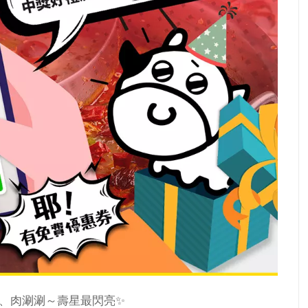
滾、肉涮涮～壽星最閃亮✨