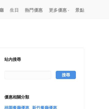
廳
生日
熱門優惠
更多優惠
景點
2026 跨年優惠
外帶外送優惠
信用卡優惠
國旅卡優惠
站內搜尋
樂齡/敬老優惠
按摩/推拿優惠
搜尋
泡湯/溫泉優惠
謝師宴優惠
優惠相關分類
購物優惠
桃園餐廳優惠
新竹餐廳優惠
高爾夫假期優惠