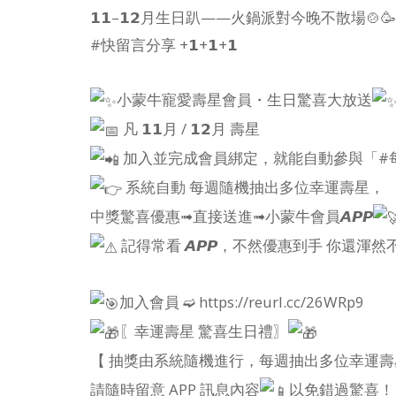
𝟭𝟭–𝟭𝟮月生日趴——火鍋派對今晚不散場🍲🥳
#快留言分享 +𝟭+𝟭+𝟭
小蒙牛寵愛壽星會員・生日驚喜大放送
凡 𝟭𝟭月 / 𝟭𝟮月 壽星
加入並完成會員綁定，就能自動參與「#
系統自動 每週隨機抽出多位幸運壽星，
中獎驚喜優惠➟直接送進➟小蒙牛會員𝘼𝙋𝙋
記得常看 𝘼𝙋𝙋，不然優惠到手 你還渾然
加入會員 ➫ https://reurl.cc/26WRp9
〖幸運壽星 驚喜生日禮〗
【 抽獎由系統隨機進行，每週抽出多位幸運壽
請隨時留意 APP 訊息內容
以免錯過驚喜！