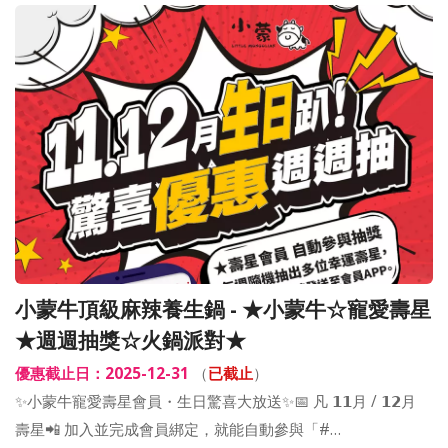
小蒙牛頂級麻辣養生鍋 - ★小蒙牛☆寵愛壽星
★週週抽獎☆火鍋派對★
優惠截止日：2025-12-31
（
已截止
）
✨小蒙牛寵愛壽星會員・生日驚喜大放送✨📅 凡 𝟭𝟭月 / 𝟭𝟮月
壽星📲 加入並完成會員綁定，就能自動參與「#…