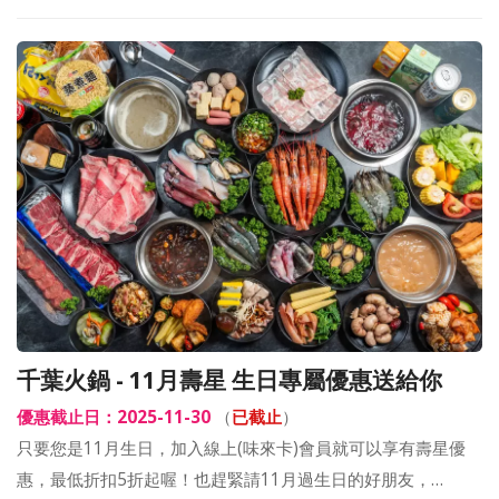
千葉火鍋 - 11月壽星 生日專屬優惠送給你
優惠截止日：2025-11-30
（
已截止
）
只要您是11月生日，加入線上(味來卡)會員就可以享有壽星優
惠，最低折扣5折起喔！也趕緊請11月過生日的好朋友，…