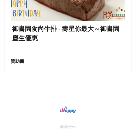
御書園食尚牛排 - 壽星你最大～御書園
慶生優惠
贊助商
商業合作