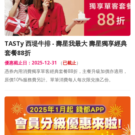
TASTy 西堤牛排 - 壽星我最大 壽星獨享經典
套餐88折
優惠截止日：2025-12-31
（
已截止
）
憑券內用消費獨享單客經典套餐88折，主餐升級加價亦適用，
原價10%服務費另計。單筆消費每人每次限兌換乙份。