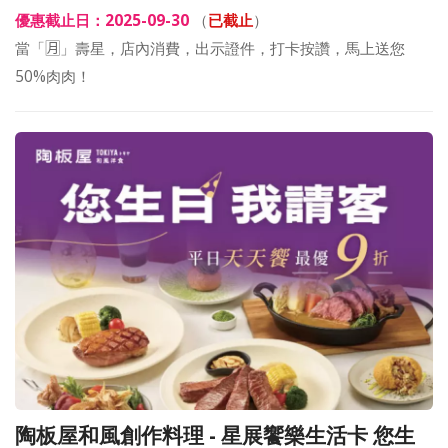
優惠截止日：2025-09-30
（
已截止
）
當「🈷️」壽星，店內消費，出示證件，打卡按讚，馬上送您
50%肉肉！
陶板屋和風創作料理 - 星展饗樂生活卡 您生