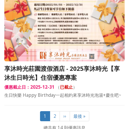
享沐時光莊園渡假酒店 - 2025享沐時光【享
沐生日時光】住宿優惠專案
優惠截止日：2025-12-31
（
已截止
）
生日快樂 Happy Birthday一起相約來享沐時光泡湯+慶生吧~
Pagination
目
1
Page
2
下
››
Last
最後 »
前
一
page
總共有 14 則優惠訊息
頁
頁