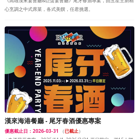
《高雄漢來宴會廳&巨蛋宴會廳》尾牙春酒專案，由五星主廚精
心烹調之中式席菜，各式美饌，任君挑選。
漢來海港餐廳 - 尾牙春酒優惠專案
優惠截止日：2026-03-31
（
已截止
）