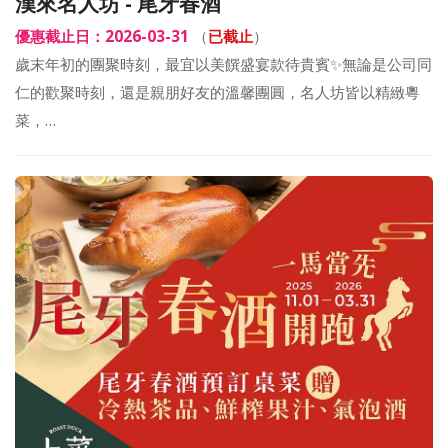
漢來名人坊 - 尾牙春酒
優惠截止日：2026-03-31
（
已截止
）
歲末年初的團聚時刻，最宜以美饌盛宴款待貴賓✨無論是公司同
仁的歡聚時刻，還是親朋好友的溫馨團圓，名人坊皆以精緻粵
菜，…