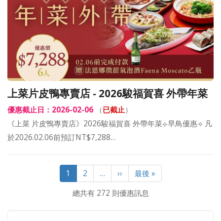
上菜片皮鴨專賣店 - 2026駿福賀喜 外帶年菜
優惠截止日：2026-02-06
（
已截止
）
《上菜 片皮鴨專賣店》2026駿福賀喜 外帶年菜⟣早鳥優惠⟢ 凡
於2026.02.06前預訂NT$7,288…
Pagination
目
1
Page
2
…
下
››
Last
最後 »
前
一
page
總共有 272 則優惠訊息
頁
頁
面