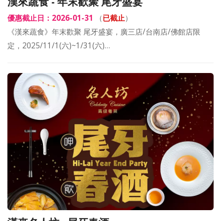
漢來蔬食 - 年末歡聚 尾牙盛宴
優惠截止日：2026-01-31
（
已截止
）
《漢來蔬食》年末歡聚 尾牙盛宴，廣三店/台南店/佛館店限
定，2025/11/1(六)~1/31(六)…