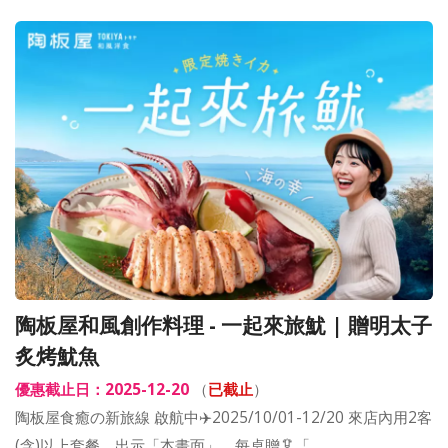
陶板屋和風創作料理 - 一起來旅魷​ | 贈明太子
炙烤魷魚
優惠截止日：2025-12-20
（
已截止
）
陶板屋食癒の新旅線 啟航中✈️2025/10/01-12/20 來店內用2客
(含)以上套餐，出示「本畫面」，每桌贈🦑「…