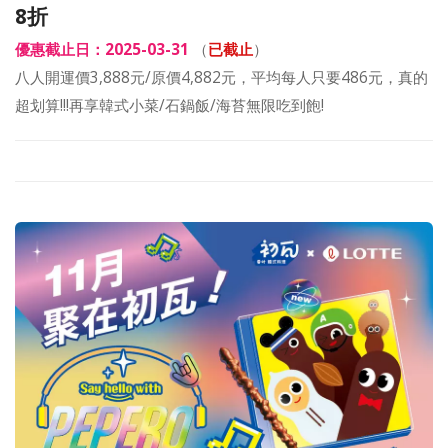
8折
優惠截止日：2025-03-31
（
已截止
）
八人開運價3,888元/原價4,882元，平均每人只要486元，真的
超划算!!!再享韓式小菜/石鍋飯/海苔無限吃到飽!