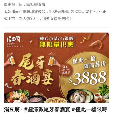
優惠截止日：請點擊查看
太妃甜麥仁風味甜蜜來襲，100%韓國原裝進口甜麥仁~ 3/2正
式上市！迷人價90元，用餐直接免費吃！
涓豆腐 - #超澎派尾牙春酒宴 #僅此一檔限時