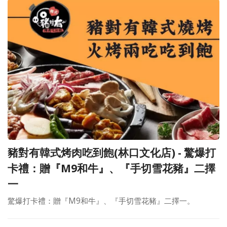
豬對有韓式烤肉吃到飽(林口文化店) - 驚爆打
卡禮：贈『M9和牛』、『手切雪花豬』二擇
一
驚爆打卡禮：贈『M9和牛』、『手切雪花豬』二擇一。