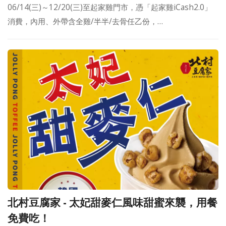
06/14(三)～12/20(三)至起家雞門市，憑「起家雞iCash2.0」
消費，內用、外帶含全雞/半半/去骨任乙份，…
北村豆腐家 - 太妃甜麥仁風味甜蜜來襲，用餐
免費吃！