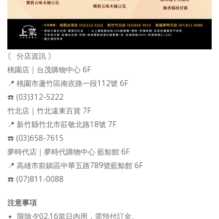
〘 分店資訊 〙
桃園店｜台茂購物中心 6F
📍 桃園市蘆竹區南崁路一段112號 6F
☎️ (03)312-5222
竹北店｜竹北遠東百貨 7F
📍 新竹縣竹北市莊敬北路18號 7F
☎️ (03)658-7615
夢時代店｜夢時代購物中心 藍鯨館 6F
📍 高雄市前鎮區中華五路789號藍鯨館 6F
☎️ (07)811-0088
注意事項
限除夕02.16當日內用，需預付訂金。