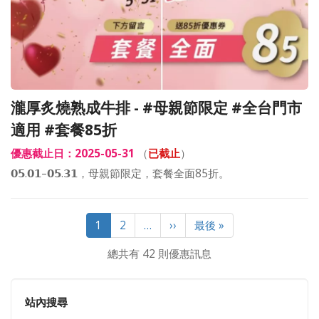
瀧厚炙燒熟成牛排 - #母親節限定 #全台門市
適用 #套餐85折
優惠截止日：2025-05-31
（
已截止
）
𝟬𝟱.𝟬𝟭–𝟬𝟱.𝟯𝟭，母親節限定，套餐全面85折。
Pagination
目
1
Page
2
…
下
››
Last
最後 »
前
一
page
總共有 42 則優惠訊息
頁
頁
面
站內搜尋