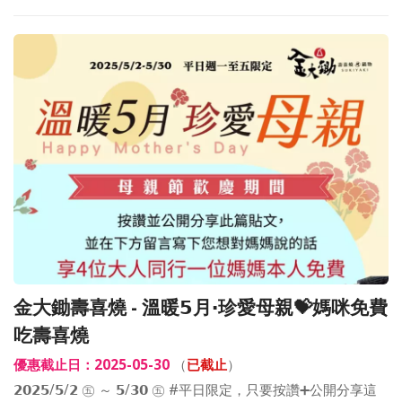
金大鋤壽喜燒 - 溫暖𝟱月‧珍愛母親💝媽咪免費
吃壽喜燒
優惠截止日：2025-05-30
（
已截止
）
𝟮𝟬𝟮𝟱/𝟱/𝟮 ㊄ ～ 𝟱/𝟯𝟬 ㊄ #平日限定，只要按讚➕公開分享這