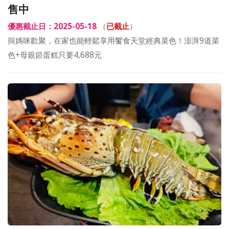
售中
優惠截止日：2025-05-18
（
已截止
）
與媽咪歡聚，在家也能輕鬆享用饗食天堂經典菜色！澎湃9道菜
色+母親節蛋糕只要4,688元