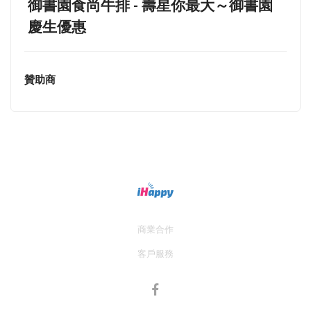
御書園食尚牛排 - 壽星你最大～御書園
慶生優惠
贊助商
商業合作
客戶服務