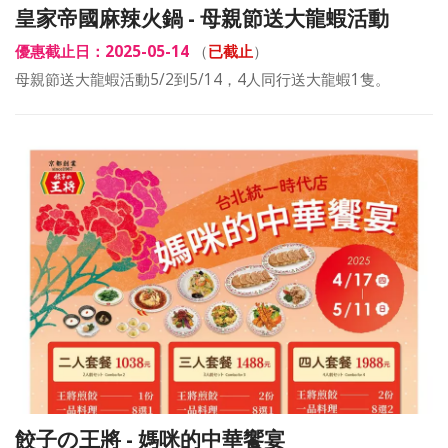
皇家帝國麻辣火鍋 - 母親節送大龍蝦活動
優惠截止日：2025-05-14
（
已截止
）
母親節送大龍蝦活動5/2到5/14，4人同行送大龍蝦1隻。
餃子の王將 - 媽咪的中華饗宴