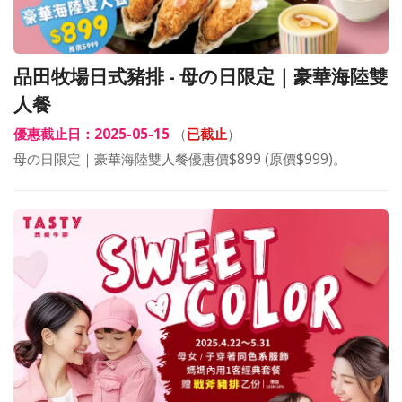
品田牧場日式豬排 - 母の日限定｜豪華海陸雙
人餐
優惠截止日：2025-05-15
（
已截止
）
母の日限定｜豪華海陸雙人餐優惠價$899 (原價$999)。