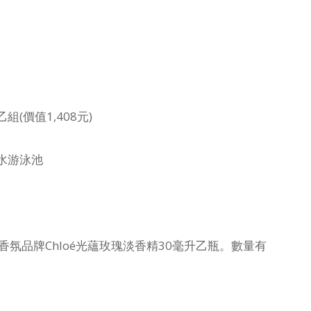
價值1,408元)
水游泳池
氛品牌Chloé光蘊玫瑰淡香精30毫升乙瓶。數量有