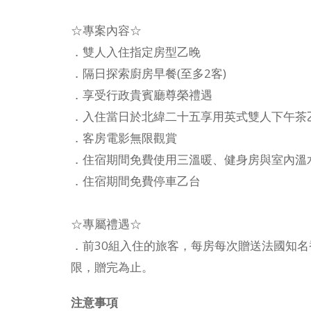
☆專案內容☆
．雙人入住指定房型乙晚
．隔日探索廚房早餐(至多2客)
．享受行政貴賓廳尊榮禮遇
．入住當日於北緯二十五享用英式雙人下午茶乙組(
．客房電影無限觀賞
．住宿期間免費使用三溫暖、健身房與室內溫
．住宿期間免費停車乙台
☆專屬禮遇☆
．前30組入住的旅客，每房每次贈送法國知名香
限，贈完為止。
注意事項