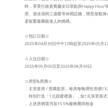
時，享受行政貴賓廳全日茶點與Happy Ho
房、游泳池與三溫暖等休閒設施，愜意放鬆身
柔寵愛最耀眼迷人的媽媽。
☆預訂日期☆
2025年04月30日中午12時起至2025年05月
☆入住日期☆
2025年05月05日至2025年06月30日
☆房型&房價☆
．主管套房 / 景隅套房，每房每晚彈性房價13,
．特別打造「1元甜蜜禮遇」，加1元享受英
．上述房價需另加15.5%服務費與稅金