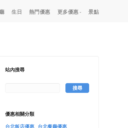
廳
生日
熱門優惠
更多優惠
景點
2026 跨年優惠
外帶外送優惠
信用卡優惠
國旅卡優惠
站內搜尋
樂齡/敬老優惠
按摩/推拿優惠
搜尋
泡湯/溫泉優惠
謝師宴優惠
優惠相關分類
購物優惠
台北飯店優惠
台北餐廳優惠
高爾夫假期優惠