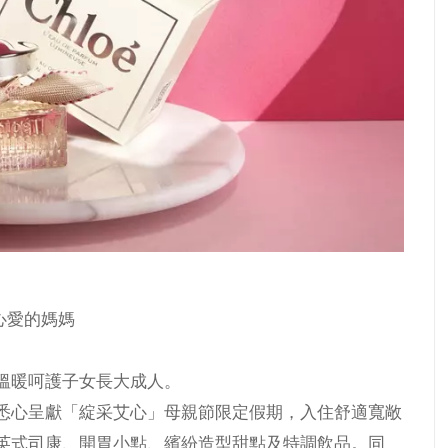
最心愛的媽媽
溫暖呵護子女長大成人。
悉心呈獻「綻采艾心」母親節限定假期，入住舒適寬敞
英式司康、開胃小點、繽紛造型甜點及特調飲品。同