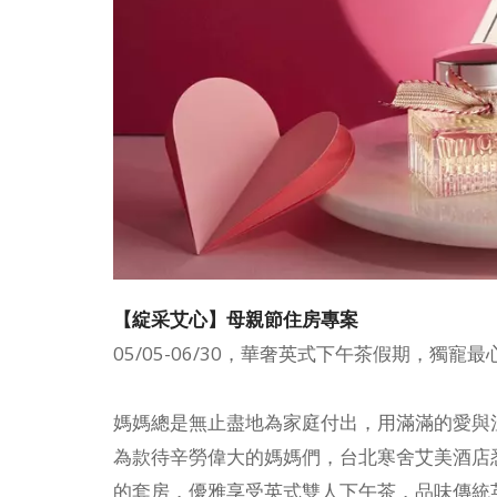
【綻采艾心】母親節住房專案
05/05-06/30，華奢英式下午茶假期，獨寵
媽媽總是無止盡地為家庭付出，用滿滿的愛與
為款待辛勞偉大的媽媽們，台北寒舍艾美酒店
的套房，優雅享受英式雙人下午茶，品味傳統