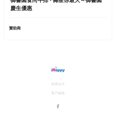
御書園食尚牛排 - 壽星你最大～御書園
慶生優惠
贊助商
商業合作
客戶服務