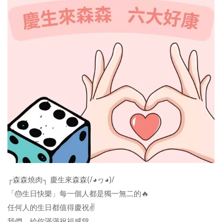
┌森森燒肉┐ 慶生來森森(/◕ヮ◕)/
「🎂生日快樂」每一個人都是獨一無二的🔥
任何人的生日都值得慶祝✌️
我們，給你滿滿祝福感💚