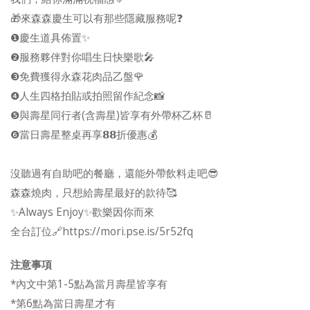
🎁來森森慶生可以有那些隱藏服務呢❓
❶慶生道具佈置✨
❷服務夥伴對你唱生日快樂歌🎤
❸免費獲得永森花肉品乙盤🌹
❹人生四格拍貼或拍照留作紀念📸
❺與壽星同行者(含壽星)皆享有外帶杯乙杯🥛
❻當日壽星整桌再享𝟴𝟴折優惠💰
沒聽過有自助吧的餐廳，還能外帶飲料走吧😎
森森燒肉，只想給壽星最好的款待🥰
✨Always Enjoy✨歡樂因你而來
全台訂位🔗https://mori.pse.is/5r52fq
注意事項
*內文中第1-5點為當月壽星皆享有
*第6點為當日壽星才有