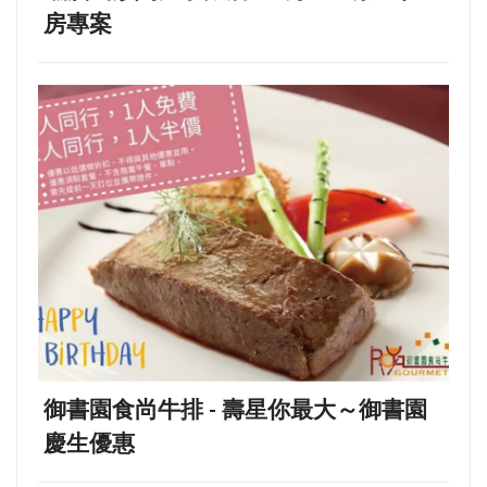
房專案
御書園食尚牛排 - 壽星你最大～御書園
慶生優惠