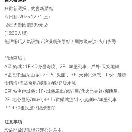
週六夜遊趣
狂歡新選擇，約會新景點
即日起-2025.12.31(三)
🌙星光遊園價399元🌙
(16:30入場)
無限暢玩人氣設施 / 浪漫網美景點 / 國際級表演-火山夜秀
開放區域：
A區 衛城 : 1F-4D身歷奇境、2F- 城堡列車、戶外-天旋地轉
B區 聖托里尼山城 : 2F- 5D鬼船 、3F- 天神試煉戰、戶外- 飛越
愛情海/海盜奇航/極限挑戰/超級水戰
C區 特洛伊城堡 : 1F- 城堡馬車/瘋狂屋/救火急先鋒/彈跳星、
2F- 地心歷險/瘋狂小巴士/歡樂城堡/小小駕訓班/城堡列車
＊19:30後設施將陸續關閉
注意事項
設施開放以現場營運公告為主。