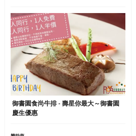
御書園食尚牛排 - 壽星你最大～御書園
慶生優惠
贊助商