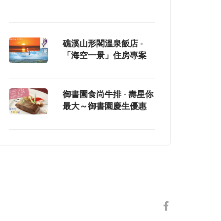
礁溪山形閣溫泉飯店 -
「海空一景」住房專案
御書園食尚牛排 - 壽星你
最大～御書園慶生優惠