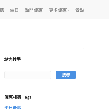
廳
生日
熱門優惠
更多優惠
景點
2026 跨年優惠
外帶外送優惠
信用卡優惠
國旅卡優惠
站內搜尋
樂齡/敬老優惠
按摩/推拿優惠
搜尋
泡湯/溫泉優惠
謝師宴優惠
優惠相關 Tags
購物優惠
平日優惠
高爾夫假期優惠