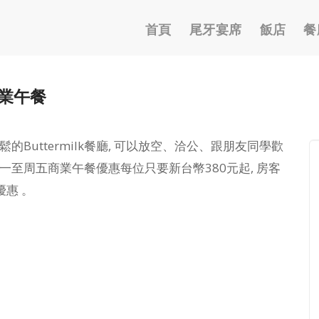
Main
首頁
尾牙宴席
飯店
餐
navigation
商業午餐
的Buttermilk餐廳, 可以放空、洽公、跟朋友同學歡
一至周五商業午餐優惠每位只要新台幣380元起, 房客
優惠 。