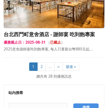
台北西門町意舍酒店 - 謝師宴 吃到飽專案
優惠截止日：2025-08-31
（
已截止
）
2025意舍謝師宴吃到飽專案, 每人只要新台幣880元起,…
Pagination
目
1
Page
2
…
下
››
Last
最後 »
前
一
page
總共有 28 則優惠訊息
頁
頁
面
站內搜尋
搜尋