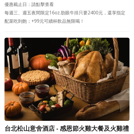
優惠截止日：請點擊查看
每週三、週五夜間限定16oz.肋眼牛排只要2400元，還享指定
配菜吃到飽；+99元可續杯飲品無限喝！
台北松山意舍酒店 - 感恩節火雞大餐及火雞禮