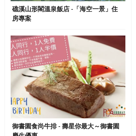
礁溪山形閣溫泉飯店 -「海空一景」住
房專案
御書園食尚牛排 - 壽星你最大～御書園
慶生優惠