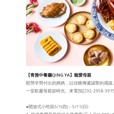
【青雅中餐廳QING YA】寵愛母親
慰勞辛勞付出的媽媽，以佳餚傳遞誠摯的感謝
一堂歡慶母親節時光。來電預訂02-2958-3975 或 
●開放式小吃區5/1(四)－5/11(日)