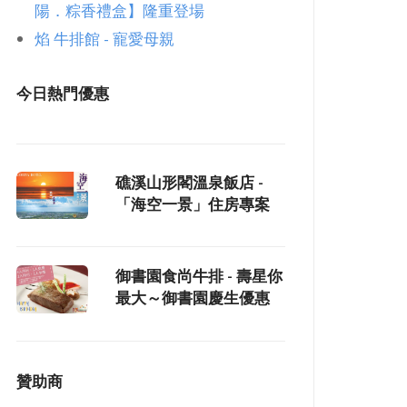
陽．粽香禮盒】隆重登場
焰 牛排館 - 寵愛母親
今日熱門優惠
礁溪山形閣溫泉飯店 -
「海空一景」住房專案
御書園食尚牛排 - 壽星你
最大～御書園慶生優惠
贊助商