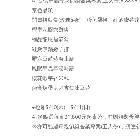
A. 提供專屬母親節組合菜專案(五人份)6,888+
菜色品項：
開胃拼盤集(玫瑰油雞、鰻魚蛋捲、紅酒蜜番茄
椰皇花膠燉雞盅
極品龍蝦福滿盆
紅麴無錫嫩子排
羅定豆豉蒸海上鮮
鳳眼果蟲草浸時蔬
櫻花蝦芋香米糕
燕窩焗蛋塔／杏仁凍豆花
●包廂5/10(六)、5/11(日)
A. 須點選每桌21,800元起桌菜，並贈特製母
※亦可點選母親節組合菜專案(五人份)，須達