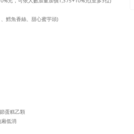
10%元，可依人數加量加價1,375+10%元(至多3位)
 、鱈魚香絲、甜心蜜芋頭)
親節蛋糕乙顆
包廂低消