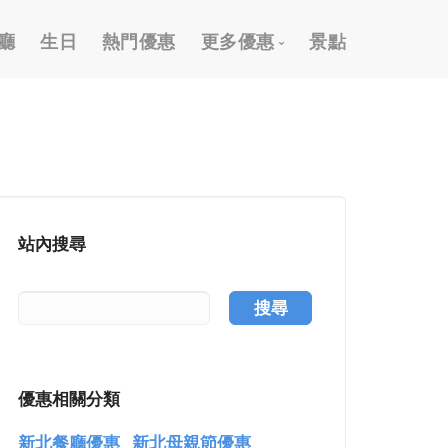
廳
生日
熱門優惠
更多優惠
景點
2026 跨年優惠
外帶外送優惠
信用卡優惠
國旅卡優惠
站內搜尋
樂齡/敬老優惠
按摩/推拿優惠
搜尋
泡湯/溫泉優惠
謝師宴優惠
優惠相關分類
購物優惠
新北餐廳優惠
新北母親節優惠
高爾夫假期優惠