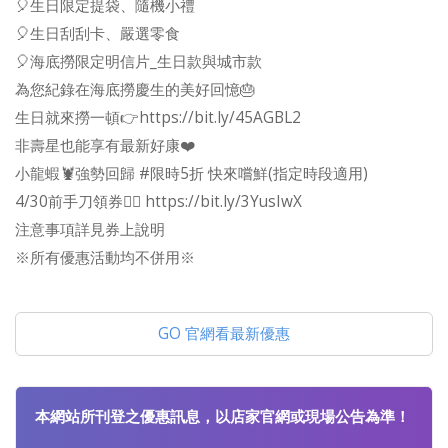
🎈生日限定提袋、隨機小禮
🎈生日刮刮卡、嚴選零食
🎈海底撈限定明信片_生日款與城市款
為您紀錄在海底撈慶生的美好回憶🎂
生日就來撈一頓👉https://bit.ly/45AGBL2
非壽星也能享有最新好康❤️
小龍蝦🦞強勢回歸 #限時5折 快來嚐鮮(指定時段適用)
4/30前手刀領券👉🏻 https://bit.ly/3YusIwX
注意事項詳見券上說明
※所有優惠活動均不併用※
GO 官網看最新優惠
本網站所刊登之優惠訊息，以店家官網或現場公告為準！