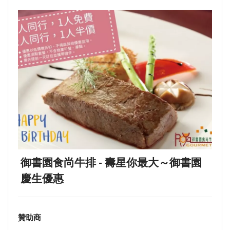
御書園食尚牛排 - 壽星你最大～御書園
慶生優惠
贊助商