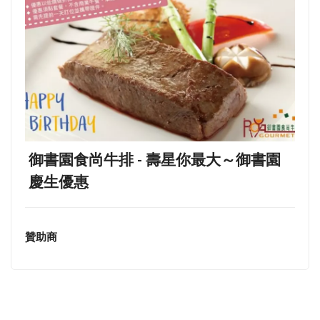
御書園食尚牛排 - 壽星你最大～御書園
慶生優惠
贊助商