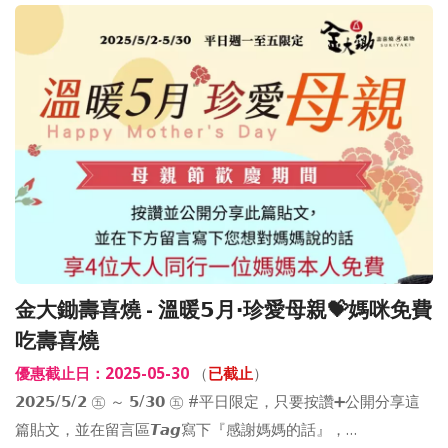
金大鋤壽喜燒 - 溫暖𝟱月‧珍愛母親💝媽咪免費
吃壽喜燒
優惠截止日：2025-05-30
（
已截止
）
𝟮𝟬𝟮𝟱/𝟱/𝟮 ㊄ ～ 𝟱/𝟯𝟬 ㊄ #平日限定，只要按讚➕公開分享這
篇貼文，並在留言區𝙏𝙖𝙜寫下『感謝媽媽的話』，…