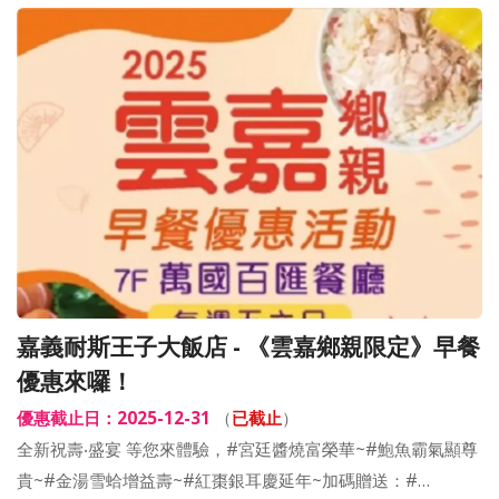
嘉義耐斯王子大飯店 - 《雲嘉鄉親限定》早餐
優惠來囉！
優惠截止日：2025-12-31
（
已截止
）
全新祝壽‧盛宴 等您來體驗，#宮廷醬燒富榮華~#鮑魚霸氣顯尊
貴~#金湯雪蛤增益壽~#紅棗銀耳慶延年~加碼贈送：#…