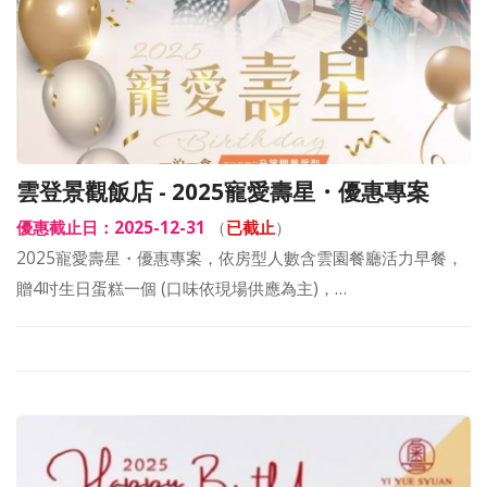
雲登景觀飯店 - 2025寵愛壽星・優惠專案
優惠截止日：2025-12-31
（
已截止
）
2025寵愛壽星・優惠專案，依房型人數含雲園餐廳活力早餐，
贈4吋生日蛋糕一個 (口味依現場供應為主)，…