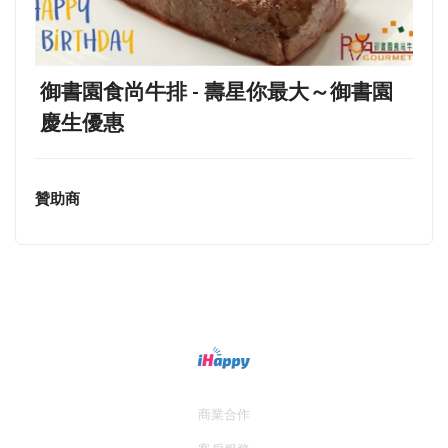
御書園食尚牛排 - 壽星你最大～御書園
慶生優惠
贊助商
商業合作