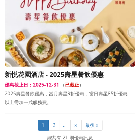
新悦花園酒店 - 2025壽星餐飲優惠
優惠截止日：2025-12-31
（
已截止
）
2025壽星餐飲優惠，當月壽星9折優惠，當日壽星85折優惠，
以上需加一成服務費。
Pagination
目
1
Page
2
…
下
››
Last
最後 »
前
一
page
總共有 21 則優惠訊息
頁
頁