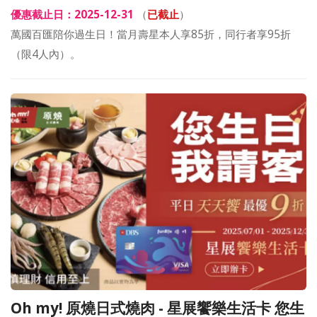
優惠截止日：2025-12-31
（
已截止
）
萬國百匯陪你過生日！當月壽星本人享85折，同行者享95折
（限4人內）。
Oh my! 原燒日式燒肉 - 星展饗樂生活卡 您生