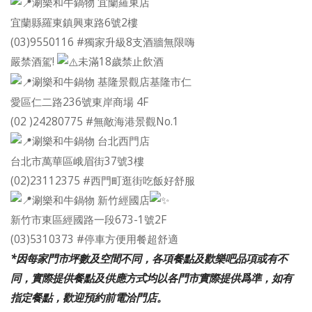
涮樂和牛鍋物 宜蘭羅東店
宜蘭縣羅東鎮興東路6號2樓
(03)9550116 #獨家升級8支酒牆無限嗨
嚴禁酒駕!
未滿18歲禁止飲酒
涮樂和牛鍋物 基隆景觀店基隆市仁
愛區仁二路236號東岸商場 4F
(02 )24280775 #無敵海港景觀No.1
涮樂和牛鍋物 台北西門店
台北市萬華區峨眉街37號3樓
(02)23112375 #西門町逛街吃飯好舒服
涮樂和牛鍋物 新竹經國店
新竹市東區經國路一段673-1號2F
(03)5310373 #停車方便用餐超舒適
*因每家門市坪數及空間不同，各項餐點及歡樂吧品項或有不
同，實際提供餐點及供應方式均以各門市實際提供爲準，如有
指定餐點，歡迎預約前電洽門店。