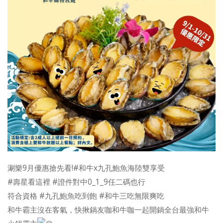
涮樂9月優惠搶先看!#和牛x九孔鮑魚海陸雙享受
#壽星看這裡 #證件對中0_1_9任二碼也行
符合資格 #九孔鮑魚吃到飽 #和牛三吃無限爽吃
和牛霸主沒在客氣，快揪鍋友咖和牛咖一起開鍋全台最強和牛