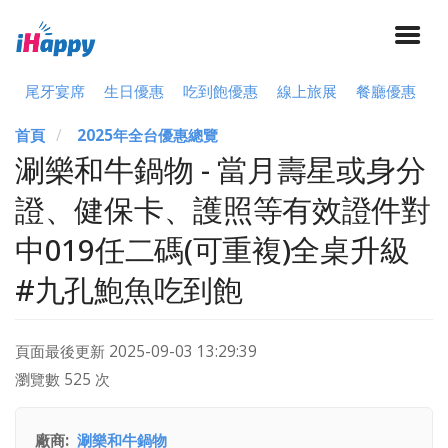
尾牙宴席
生日優惠
吃到飽優惠
線上旅展
餐廳優惠
首頁
2025年全台優惠總覽
涮樂和牛鍋物 - 當月壽星或身分
證、健保卡、護照等有效證件對
中019任二碼(可重複)全桌升級
#九孔鮑魚吃到飽
頁面最後更新
2025-09-03 13:29:39
瀏覽數 525 次
廠商
涮樂和牛鍋物