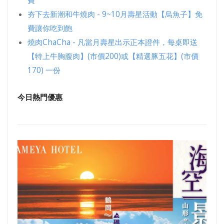
費
夯下去新潮和牛燒肉 - 9~10月壽星活動【烏魚子】免
費讓你吃到飽
燒肉ChaCha - 凡當月壽星出示正本證件，每桌即送
【特上牛胸腹肉】(市價200)或【精選豚五花】(市價
170) 一份
今日熱門優惠