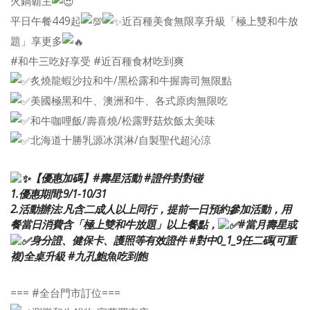
火鍋霸主
平日午餐449起
近百種美食無限享升級「極上雙和牛放
題」享更多
#和牛三吃好享受 #近百種食材吃到爽
炙燒龍蝦沙拉和牛/黑松露和牛握壽司無限點
美國極黑和牛、澳洲和牛、各式原肉無限吃
和牛咖哩飯/壽喜燒/松露野菇炊飯太美味
北海道十勝乳源冰淇淋/自製聖代超沁涼
【優惠加碼】#壽星活動 #證件對對碰
1.優惠期間:9/1-10/31
2.活動辦法:凡含二成人以上同行，提前一日預約參加活動，用
餐當日消費含「極上雙和牛放題」以上餐點，
#當月壽星或
身分證、健保卡、護照等有效證件 #對中0_1_9任二碼(可重
複)全桌升級 #九孔鮑魚吃到飽
=== #全台門市訂位===