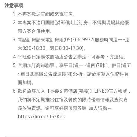
注意事項
本專案歡迎官網或來電訂房。
本專案不適用團體(滿8間以上)訂房；不得與現場其他優
惠方案合併使用。
電話訂房請來電訂房組(05)366-9977(服務時間週一~週
六8:30-18:30、週日8:30-17:30)。
平旺假日定義依照酒店公告之辦法；可參考下方連結。
官網加訂高鐵聯票，享平日(週一~週四)78折、假日(週五
~週日及高鐵公告疏運期間)85折。請於填寫入住資料頁
面加購。
歡迎旅客加入【長榮文苑酒店(嘉義)】LINE@官方帳號，
我們將不定期推出住宿及餐飲的限時優惠情報及查詢嘉
義旅遊資訊、還可享好康優惠券喔! 加入請點～
https://lin.ee/II6zKek