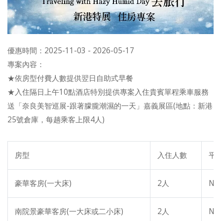
優惠時間：2025-11-03 - 2026-05-17
專案內容：
★依房型付費人數提供翌日自助式早餐
★入住隔日上午10點酒店特別提供專案入住貴賓單程乘車服務
送「奈良美智巡展-跟著朦朧潮濕的一天」嘉義展區(地點：新港
25號倉庫，每趟乘客上限4人)
房型
入住人數­­­­­­
平
豪華客房(一大床)
2人
NT
南院景豪華客房(一大床或二小床)
2人
NT