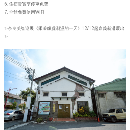
6. 住宿貴賓享停車免費
7. 全館免費使用WIFI
✨奈良美智巡展《跟著朦朧潮濕的一天》12/12起嘉義新港展出
✨