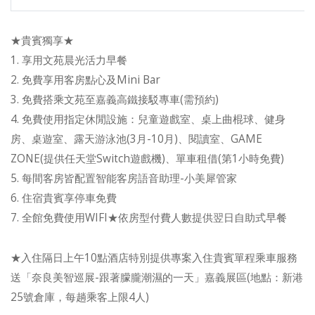
★貴賓獨享★
1. 享用文苑晨光活力早餐
2. 免費享用客房點心及Mini Bar
3. 免費搭乘文苑至嘉義高鐵接駁專車(需預約)
4. 免費使用指定休閒設施：兒童遊戲室、桌上曲棍球、健身
房、桌遊室、露天游泳池(3月-10月)、閱讀室、GAME
ZONE(提供任天堂Switch遊戲機)、單車租借(第1小時免費)
5. 每間客房皆配置智能客房語音助理-小美犀管家
6. 住宿貴賓享停車免費
7. 全館免費使用WIFI★依房型付費人數提供翌日自助式早餐
★入住隔日上午10點酒店特別提供專案入住貴賓單程乘車服務
送「奈良美智巡展-跟著朦朧潮濕的一天」嘉義展區(地點：新港
25號倉庫，每趟乘客上限4人)