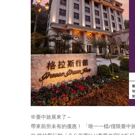
🌸臺中旅展來了～
帶來前所未有的優惠！ 「唯一一檔/僅限臺中