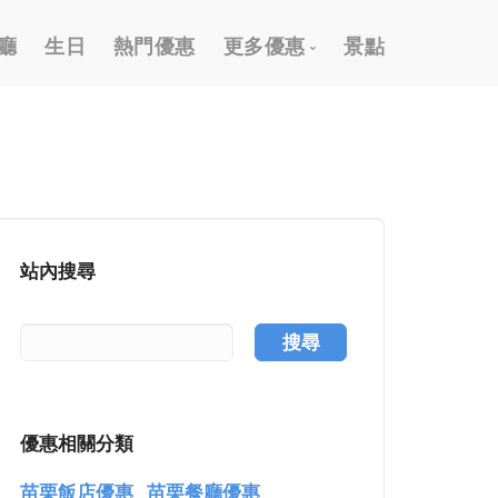
廳
生日
熱門優惠
更多優惠
景點
2026 跨年優惠
外帶外送優惠
信用卡優惠
國旅卡優惠
站內搜尋
樂齡/敬老優惠
按摩/推拿優惠
搜尋
泡湯/溫泉優惠
謝師宴優惠
優惠相關分類
購物優惠
苗栗飯店優惠
苗栗餐廳優惠
高爾夫假期優惠