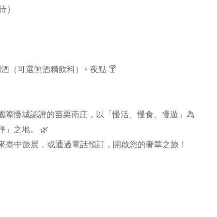
稍待）
ar調酒（可選無酒精飲料）+ 夜點 🍸
國際慢城認證的苗栗南庄，以「慢活、慢食、慢遊」為
」之地。 🌿
！快來臺中旅展，或通過電話預訂，開啟您的奢華之旅！