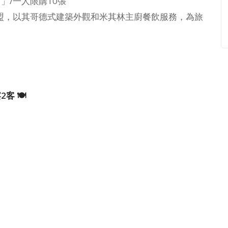
 」/一人限購10張
聯盟，以其哥德式建築外觀和米其林主廚餐飲服務，為旅
 🍽️