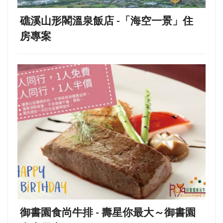
礁溪山形閣溫泉飯店 -「海空一景」住
房專案
御書園食尚牛排 - 壽星你最大～御書園