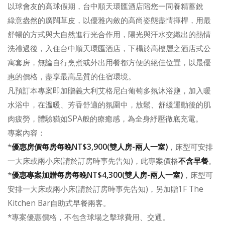
以球會友的高球假期，台中順天環匯酒店陪您一同養精蓄銳
綠意盎然的廣闊草皮，以優雅內斂的高尚姿態盡情揮桿，用最
舒暢的方式與大自然進行光合作用，陽光與汗水交織出的熱情
洗禮過後，入住台中順天環匯酒店，下榻於高樓層之酒店式公
寓套房，無論自行烹煮或外出用餐都方便的絕佳位置，以最優
惠的價格，盡享最高品質的住宿環境。
凡預訂本專案即加贈義大利艾格尼白葡萄多氛沐浴鹽，加入暖
水浴中，在溫暖、芳香舒適的氛圍中，放鬆、舒緩運動後的肌
肉疲勞，體驗猶如SPA般的療癒感，為全身紓壓徹底充電。
專案內容：
*
優惠房價每房每晚NT$3,900(雙人房-兩人一室)
，床型可安排
一大床或兩小床(請於訂房時事先告知)，此專案價格
不含早餐
。
*
優惠專案加贈每房每晚NT$4,300(雙人房-兩人一室)
，床型可
安排一大床或兩小床(請於訂房時事先告知)，另加贈1F The
Kitchen Bar自助式早餐兩客。
*專案優惠價格，不包含球場之擊球費用、交通。