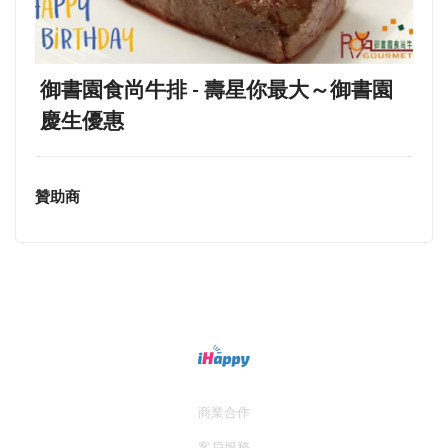
御書園食尚牛排 - 壽星你最大～御書園
慶生優惠
贊助商
商業合作
客戶服務