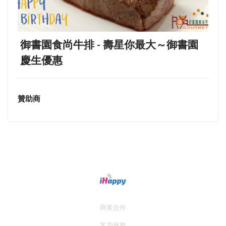
御書園食尚牛排 - 壽星你最大～御書園
慶生優惠
贊助商
商業合作
客戶服務