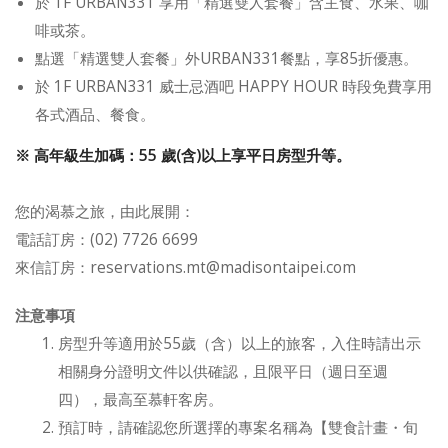
於 1F URBAN331 享用「精選雙人套餐」含主食、水果、咖
啡或茶。
點選「精選雙人套餐」外URBAN331餐點，享85折優惠。
於 1F URBAN331 威士忌酒吧 HAPPY HOUR 時段免費享用
各式酒品、餐食。
※ 高年級生加碼：55 歲(含)以上享平日房型升等。
您的渴慕之旅，由此展開：
電話訂房：(02) 7726 6699
來信訂房：
reservations.mt@madisontaipei.com
注意事項
房型升等適用於55歲（含）以上的旅客，入住時請出示
相關身分證明文件以供確認，且限平日（週日至週
四），最高至慕軒客房。
預訂時，請確認您所選擇的專案名稱為【雙食計畫・旬