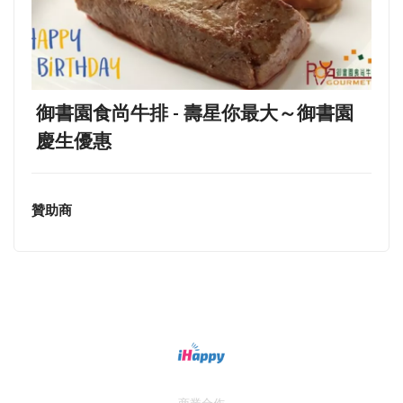
御書園食尚牛排 - 壽星你最大～御書園
慶生優惠
贊助商