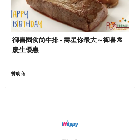
御書園食尚牛排 - 壽星你最大～御書園
慶生優惠
贊助商